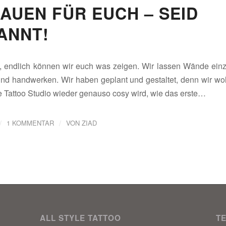
BAUEN FÜR EUCH – SEID
ANNT!
, endlich können wir euch was zeigen. Wir lassen Wände einz
nd handwerken. Wir haben geplant und gestaltet, denn wir wo
le Tattoo Studio wieder genauso cosy wird, wie das erste…
/
/
1 KOMMENTAR
VON
ZIAD
ALL STYLE TATTOO
T