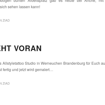
bogen bunten Arbeitsplatz gab es heute bei Anche, mit 
sich sehen lassen kann!
ON
ZIAD
EHT VORAN
s Allstyletattoo Studio in Werneuchen Brandenburg für Euch a
t fertig und jetzt wird gemalert…
ON
ZIAD