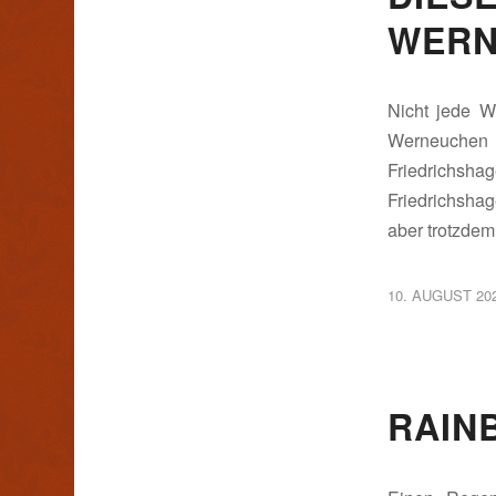
WERN
Nicht jede W
Werneuchen 
Friedrichsh
Friedrichsha
aber trotzdem
10. AUGUST 20
RAIN