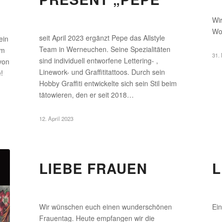
Wi
Wo
seit April 2023 ergänzt Pepe das Allstyle
ein
Team in Werneuchen. Seine Spezialitäten
em
31.
sind individuell entworfene Lettering- ,
von
Linework- und Graffititattoos. Durch sein
!
Hobby Graffiti entwickelte sich sein Stil beim
tätowieren, den er seit 2018…
12. April 2023
LIEBE FRAUEN
Wir wünschen euch einen wunderschönen
Ei
Frauentag. Heute empfangen wir die