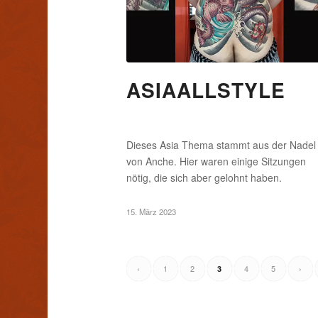
ASIAALLSTYLE
Dieses Asia Thema stammt aus der Nadel
von Anche. Hier waren einige Sitzungen
nötig, die sich aber gelohnt haben.
15. März 2023
‹
1
2
4
5
›
3