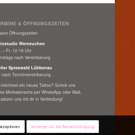
ERMINE & ÖFFNUNGSZEITEN
sere Öffnungszeiten
ttostudio Werneuchen
. – Fr. 12-19 Uhr
mstags nach Vereinbarung
elier Spreewald Lübbenau
r nach Terminvereinbarung
 möchtest ein neues Tattoo? Schick uns
ine Motivwünsche per WhatsApp oder Mail,
 setzen uns mit dir in Verbindung!
akzeptieren
Verberge nur die Benachrichtigung