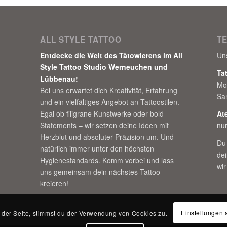
ALL STYLE TATTOO
T
Entdecke die Welt des Tätowierens im All
Un
Style Tattoo Studio Werneuchen und
Ta
Lübbenau!
Mo
Bei uns erwartet dich Kreativität, Erfahrung
Sa
und ein vielfältiges Angebot an Tattoostilen.
Egal ob filigrane Kunstwerke oder bold
At
Statements – wir setzen deine Ideen mit
nu
Herzblut und absoluter Präzision um. Und
Du
natürlich immer unter den höchsten
de
Hygienestandards. Komm vorbei und lass
wir
uns gemeinsam dein nächstes Tattoo
kreieren!
Einstellungen 
 der Seite, stimmst du der Verwendung von Cookies zu.