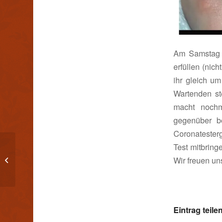
Am Samstag i
erfüllen (nic
ihr gleich u
Wartenden st
macht noch
gegenüber be
Coronatester
Test mitbring
Der Frühling
Wir freuen un
Eintrag teile