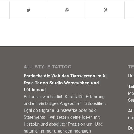
ALL STYLE TATTOO
T
Entdecke die Welt des Tätowierens im All
Un
Style Tattoo Studio Werneuchen und
Ta
Lübbenau!
Mo
Bei uns erwartet dich Kreativität, Erfahrung
Sa
und ein vielfältiges Angebot an Tattoostilen.
Egal ob filigrane Kunstwerke oder bold
At
Statements – wir setzen deine Ideen mit
nu
Herzblut und absoluter Präzision um. Und
Du
natürlich immer unter den höchsten