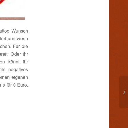
Tattoo Wunsch
 frei und wenn
chen. Für die
eit. Oder ihr
n könnt ihr
ein negatives
einen eigenen
ns für 3 Euro.