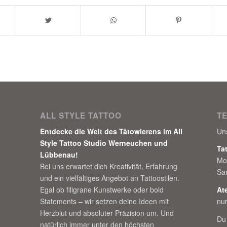
ALL STYLE TATTOO
T
Entdecke die Welt des Tätowierens im All
Un
Style Tattoo Studio Werneuchen und
Ta
Lübbenau!
Mo
Bei uns erwartet dich Kreativität, Erfahrung
Sa
und ein vielfältiges Angebot an Tattoostilen.
Egal ob filigrane Kunstwerke oder bold
At
Statements – wir setzen deine Ideen mit
nu
Herzblut und absoluter Präzision um. Und
Du
natürlich immer unter den höchsten