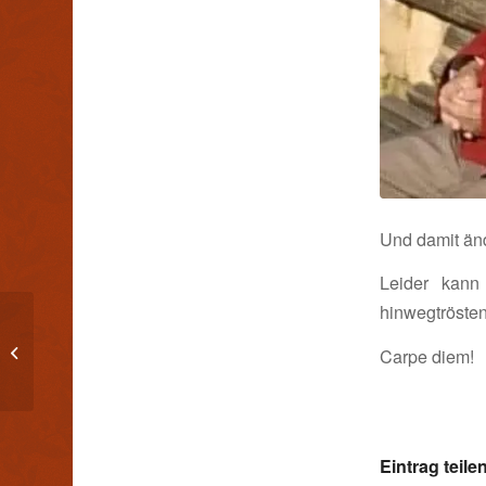
Und damit änd
Leider kann
hinwegtröste
Seepferdchen Alarm!
Carpe diem!
Eintrag teile