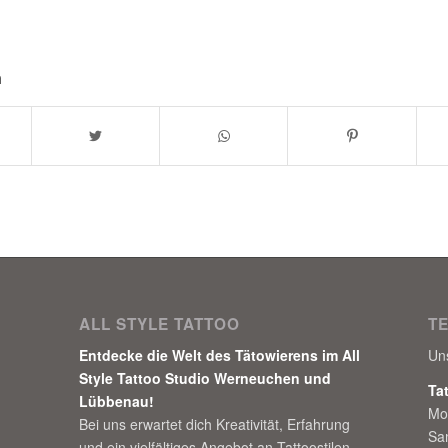
n
ALL STYLE TATTOO
T
Entdecke die Welt des Tätowierens im All
Un
Style Tattoo Studio Werneuchen und
Ta
Lübbenau!
Mo
Bei uns erwartet dich Kreativität, Erfahrung
Sa
und ein vielfältiges Angebot an Tattoostilen.