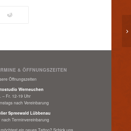
Be
Ta
ERMINE & ÖFFNUNGSZEITEN
sere Öffnungszeiten
ttostudio Werneuchen
. – Fr. 12-19 Uhr
mstags nach Vereinbarung
elier Spreewald Lübbenau
r nach Terminvereinbarung
 möchtest ein neues Tattoo? Schick uns