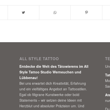
ALL STYLE TATTOO
T
Entdecke die Welt des Tätowierens im All
Un
Style Tattoo Studio Werneuchen und
Ta
Lübbenau!
Mo
Bei uns erwartet dich Kreativität, Erfahrung
Sa
und ein vielfältiges Angebot an Tattoostilen.
Egal ob filigrane Kunstwerke oder bold
At
Statements – wir setzen deine Ideen mit
nu
Herzblut und absoluter Präzision um. Und
Du