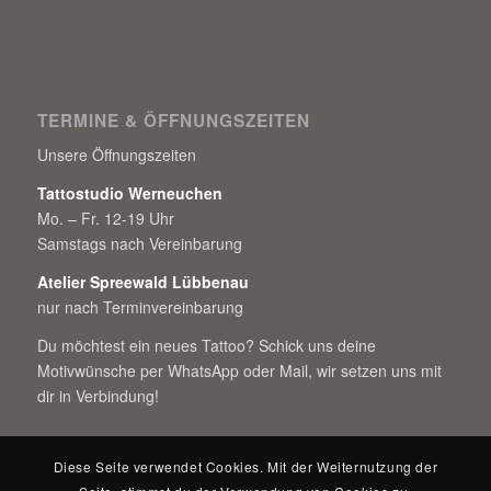
TERMINE & ÖFFNUNGSZEITEN
Unsere Öffnungszeiten
Tattostudio Werneuchen
Mo. – Fr. 12-19 Uhr
Samstags nach Vereinbarung
Atelier Spreewald Lübbenau
nur nach Terminvereinbarung
Du möchtest ein neues Tattoo? Schick uns deine
Motivwünsche per WhatsApp oder Mail, wir setzen uns mit
dir in Verbindung!
Diese Seite verwendet Cookies. Mit der Weiternutzung der