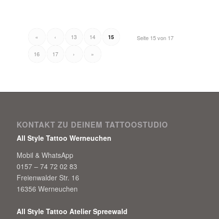
«
‹
13
14
15
Seite 15 von 17
16
17
›
»
KONTAKT ZU DEINEM TATTOOSTUDIO
All Style Tattoo Werneuchen
Mobil & WhatsApp
0157 – 74 72 02 83
Freienwalder Str. 16
16356 Werneuchen
All Style Tattoo Atelier Spreewald